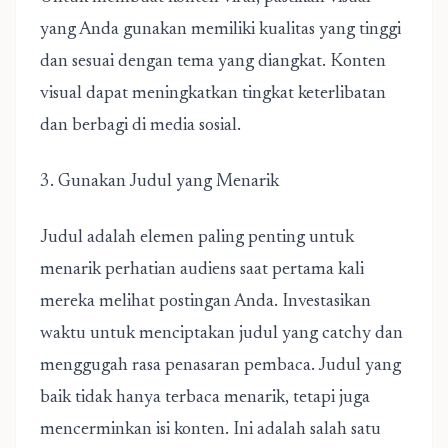
yang Anda gunakan memiliki kualitas yang tinggi
dan sesuai dengan tema yang diangkat. Konten
visual dapat meningkatkan tingkat keterlibatan
dan berbagi di media sosial.
3. Gunakan Judul yang Menarik
Judul adalah elemen paling penting untuk
menarik perhatian audiens saat pertama kali
mereka melihat postingan Anda. Investasikan
waktu untuk menciptakan judul yang catchy dan
menggugah rasa penasaran pembaca. Judul yang
baik tidak hanya terbaca menarik, tetapi juga
mencerminkan isi konten. Ini adalah salah satu