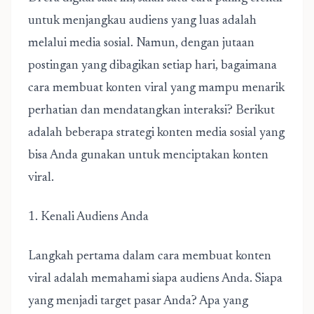
untuk menjangkau audiens yang luas adalah
melalui media sosial. Namun, dengan jutaan
postingan yang dibagikan setiap hari, bagaimana
cara membuat konten viral
yang mampu menarik
perhatian dan mendatangkan interaksi? Berikut
adalah beberapa strategi konten media sosial yang
bisa Anda gunakan untuk menciptakan konten
viral.
1. Kenali Audiens Anda
Langkah pertama dalam cara membuat konten
viral adalah memahami siapa audiens Anda. Siapa
yang menjadi target pasar Anda? Apa yang