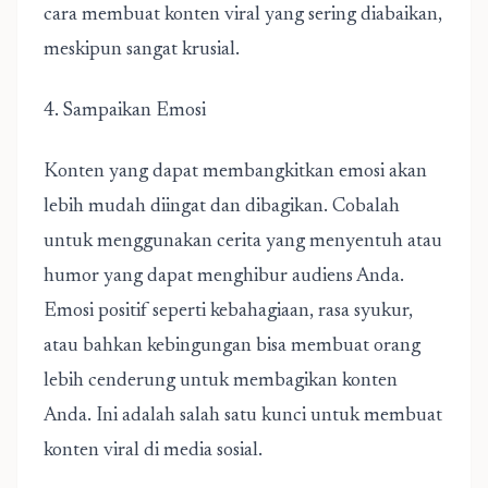
cara membuat konten viral
yang sering diabaikan,
meskipun sangat krusial.
4. Sampaikan Emosi
Konten yang dapat membangkitkan emosi akan
lebih mudah diingat dan dibagikan. Cobalah
untuk menggunakan cerita yang menyentuh atau
humor yang dapat menghibur audiens Anda.
Emosi positif seperti kebahagiaan, rasa syukur,
atau bahkan kebingungan bisa membuat orang
lebih cenderung untuk membagikan konten
Anda. Ini adalah salah satu kunci untuk membuat
konten viral di media sosial.