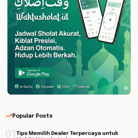
trending_up
Popular Posts
01
Tips Memilih Dealer Terpercaya untuk