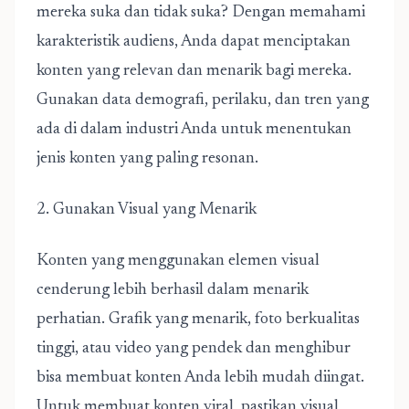
mereka suka dan tidak suka? Dengan memahami
karakteristik audiens, Anda dapat menciptakan
konten yang relevan dan menarik bagi mereka.
Gunakan data demografi, perilaku, dan tren yang
ada di dalam industri Anda untuk menentukan
jenis konten yang paling resonan.
2. Gunakan Visual yang Menarik
Konten yang menggunakan elemen visual
cenderung lebih berhasil dalam menarik
perhatian. Grafik yang menarik, foto berkualitas
tinggi, atau video yang pendek dan menghibur
bisa membuat konten Anda lebih mudah diingat.
Untuk membuat konten viral, pastikan visual