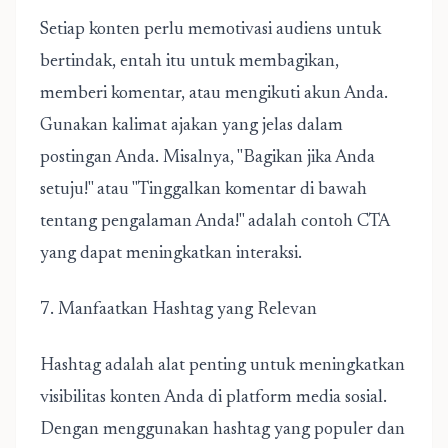
Setiap konten perlu memotivasi audiens untuk
bertindak, entah itu untuk membagikan,
memberi komentar, atau mengikuti akun Anda.
Gunakan kalimat ajakan yang jelas dalam
postingan Anda. Misalnya, "Bagikan jika Anda
setuju!" atau "Tinggalkan komentar di bawah
tentang pengalaman Anda!" adalah contoh CTA
yang dapat meningkatkan interaksi.
7. Manfaatkan Hashtag yang Relevan
Hashtag adalah alat penting untuk meningkatkan
visibilitas konten Anda di platform media sosial.
Dengan menggunakan hashtag yang populer dan