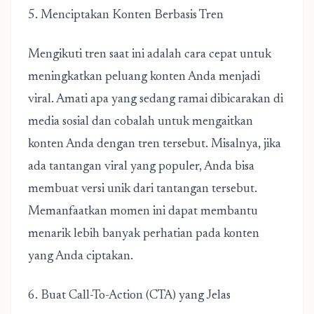
5. Menciptakan Konten Berbasis Tren
Mengikuti tren saat ini adalah cara cepat untuk
meningkatkan peluang konten Anda menjadi
viral. Amati apa yang sedang ramai dibicarakan di
media sosial dan cobalah untuk mengaitkan
konten Anda dengan tren tersebut. Misalnya, jika
ada tantangan viral yang populer, Anda bisa
membuat versi unik dari tantangan tersebut.
Memanfaatkan momen ini dapat membantu
menarik lebih banyak perhatian pada konten
yang Anda ciptakan.
6. Buat Call-To-Action (CTA) yang Jelas