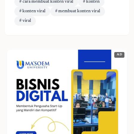
# cara membuat konten viral
# konten
# konten viral
# membuat konten viral
# viral
AD