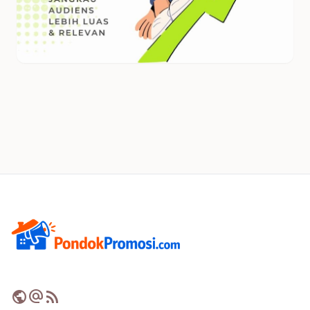
public
alternate_email
rss_feed