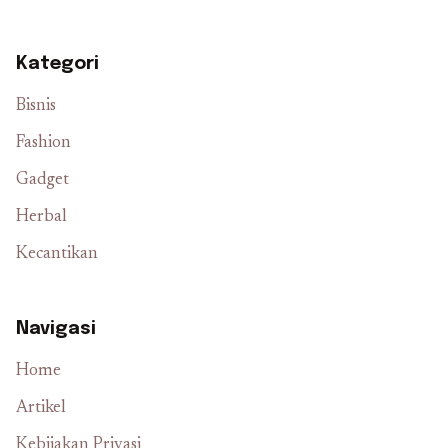
Kategori
Bisnis
Fashion
Gadget
Herbal
Kecantikan
Navigasi
Home
Artikel
Kebijakan Privasi