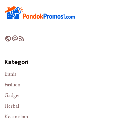
public
alternate_email
rss_feed
Kategori
Bisnis
Fashion
Gadget
Herbal
Kecantikan