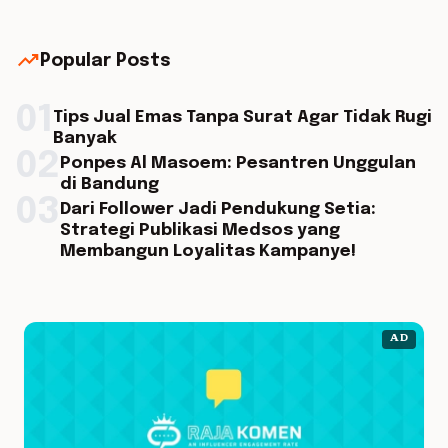
trending_up
Popular Posts
01
Tips Jual Emas Tanpa Surat Agar Tidak Rugi
Banyak
02
Ponpes Al Masoem: Pesantren Unggulan
di Bandung
03
Dari Follower Jadi Pendukung Setia:
Strategi Publikasi Medsos yang
Membangun Loyalitas Kampanye!
AD