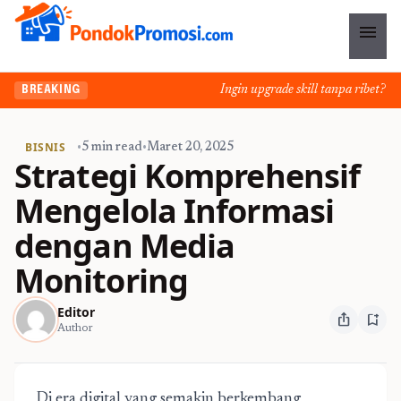
menu
Ingin upgrade skill tanpa ribet? Tem
BREAKING
BISNIS
•
5 min read
•
Maret 20, 2025
Strategi Komprehensif
Mengelola Informasi
dengan Media
Monitoring
Editor
ios_share
bookmark_add
Author
Di era digital yang semakin berkembang,