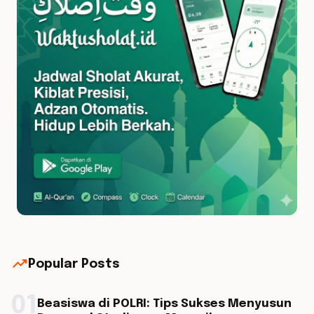
trending_up
Popular Posts
01
Beasiswa di POLRI: Tips Sukses Menyusun