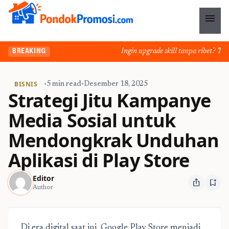
menu
Ingin upgrade skill tanpa ribet? Temuk
BREAKING
BISNIS
•
5 min read
•
Desember 18, 2025
Strategi Jitu Kampanye
Media Sosial untuk
Mendongkrak Unduhan
Aplikasi di Play Store
Editor
ios_share
bookmark_add
Author
Di era digital saat ini, Google Play Store menjadi