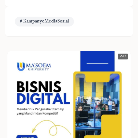
# KampanyeMediaSosial
AD