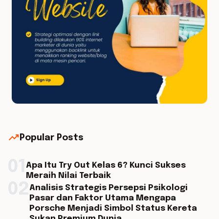
trending_up
Popular Posts
01
Apa Itu Try Out Kelas 6? Kunci Sukses
Meraih Nilai Terbaik
02
Analisis Strategis Persepsi Psikologi
Pasar dan Faktor Utama Mengapa
Porsche Menjadi Simbol Status Kereta
Sukan Premium Dunia