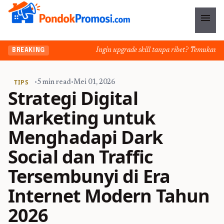
menu
Ingin upgrade skill tanpa ribet? Temukan kelas 
BREAKING
TIPS
•
5 min read
•
Mei 01, 2026
Strategi Digital
Marketing untuk
Menghadapi Dark
Social dan Traffic
Tersembunyi di Era
Internet Modern Tahun
2026