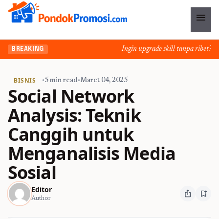
menu
Ingin upgrade skill tanpa ribet? Tem
BREAKING
BISNIS
•
5 min read
•
Maret 04, 2025
Social Network
Analysis: Teknik
Canggih untuk
Menganalisis Media
Sosial
Editor
ios_share
bookmark_add
Author