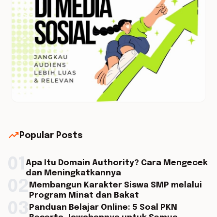
trending_up
Popular Posts
01
Apa Itu Domain Authority? Cara Mengecek
dan Meningkatkannya
02
Membangun Karakter Siswa SMP melalui
Program Minat dan Bakat
03
Panduan Belajar Online: 5 Soal PKN