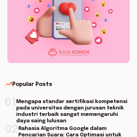
trending_up
Popular Posts
01
Mengapa standar sertifikasi kompetensi
pada universitas dengan jurusan teknik
industri terbaik sangat memengaruhi
daya saing lulusan
02
Rahasia Algoritma Google dalam
Pencarian Suara: Cara Optimasi untuk