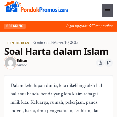
menu
Ingin upgrade skill tanpa ribet? Te
BREAKING
PENDIDIKAN
•
5 min read
•
Maret 10, 2025
Soal Harta dalam Islam
Editor
ios_share
bookmark_add
Author
Dalam kehidupan dunia, kita dikelilingi oleh hal-
hal atau benda-benda yang kita klaim sebagai
milik kita. Keluarga, rumah, pekerjaan, panca
indera, harta, ilmu pengetahuan, keahlian, dan