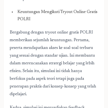
Keuntungan Mengikuti Tryout Online Gratis
POLRI
Bergabung dengan tryout online gratis POLRI
memberikan sejumlah keuntungan. Pertama,
peserta mendapatkan akses ke soal-soal terbaru
yang sesuai dengan standar ujian. Ini membantu
dalam merencanakan strategi belajar yang lebih
efisien. Selain itu, simulasi ini tidak hanya
berfokus pada aspek teori tetapi juga pada
penerapan praktis dari konsep-konsep yang telah
dipelajari.
Kedua, simulasi ini menyediakan feedback