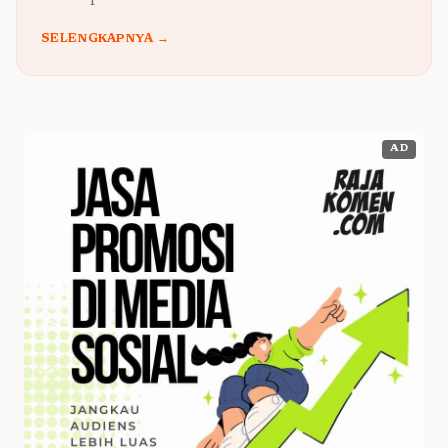
SELENGKAPNYA →
AD