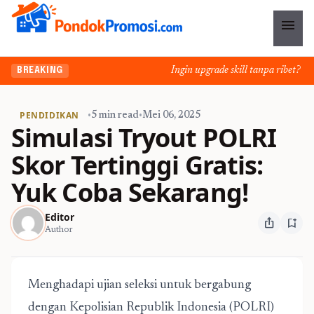
menu
Ingin upgrade skill tanpa ribet? Temu
BREAKING
PENDIDIKAN
•
5 min read
•
Mei 06, 2025
Simulasi Tryout POLRI
Skor Tertinggi Gratis:
Yuk Coba Sekarang!
Editor
ios_share
bookmark_add
Author
Menghadapi ujian seleksi untuk bergabung
dengan Kepolisian Republik Indonesia (POLRI)