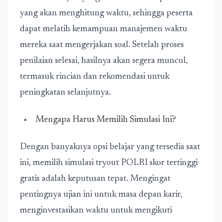
yang akan menghitung waktu, sehingga peserta
dapat melatih kemampuan manajemen waktu
mereka saat mengerjakan soal. Setelah proses
penilaian selesai, hasilnya akan segera muncul,
termasuk rincian dan rekomendasi untuk
peningkatan selanjutnya.
Mengapa Harus Memilih Simulasi Ini?
Dengan banyaknya opsi belajar yang tersedia saat
ini, memilih simulasi tryout POLRI skor tertinggi
gratis adalah keputusan tepat. Mengingat
pentingnya ujian ini untuk masa depan karir,
menginvestasikan waktu untuk mengikuti