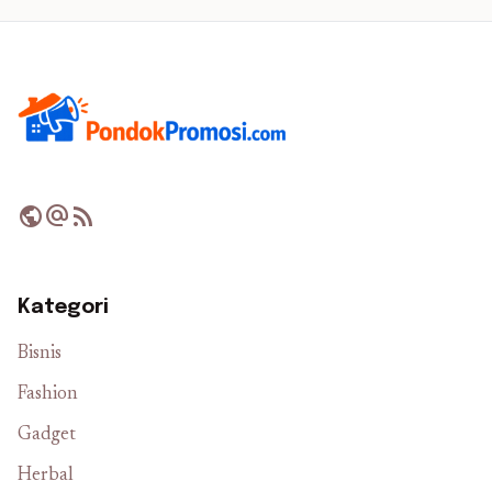
public
alternate_email
rss_feed
Kategori
Bisnis
Fashion
Gadget
Herbal