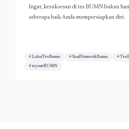
Ingat, kesuksesan di tes BUMN bukan hanya
seberapa baik Anda mempersiapkan diri.
# LolosTesBumn
# SoalNumerikBumn
# Tes
# tryoutBUMN