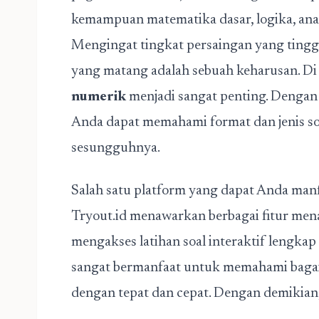
kemampuan matematika dasar, logika, ana
Mengingat tingkat persaingan yang tingg
yang matang adalah sebuah keharusan. Di 
numerik
menjadi sangat penting. Dengan be
Anda dapat memahami format dan jenis so
sesungguhnya.
Salah satu platform yang dapat Anda manfa
Tryout.id menawarkan berbagai fitur m
mengakses latihan soal interaktif lengkap 
sangat bermanfaat untuk memahami bagai
dengan tepat dan cepat. Dengan demikian,