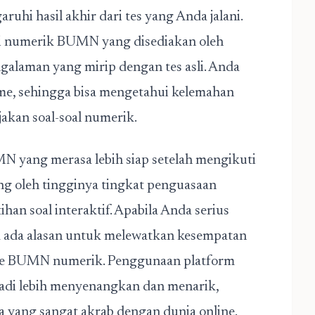
uhi hasil akhir dari tes yang Anda jalani.
si numerik BUMN yang disediakan oleh
galaman yang mirip dengan tes asli. Anda
-time, sehingga bisa mengetahui kelemahan
akan soal-soal numerik.
UMN yang merasa lebih siap setelah mengikuti
kung oleh tingginya tingkat penguasaan
ihan soal interaktif. Apabila Anda serius
 ada alasan untuk melewatkan kesempatan
ine BUMN numerik. Penggunaan platform
jadi lebih menyenangkan dan menarik,
ta yang sangat akrab dengan dunia online.