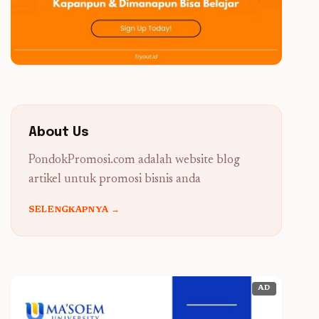
About Us
PondokPromosi.com adalah website blog
artikel untuk promosi bisnis anda
SELENGKAPNYA →
AD