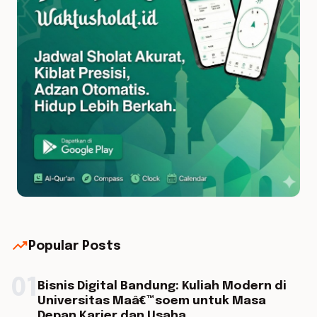
trending_up
Popular Posts
01
Bisnis Digital Bandung: Kuliah Modern di
Universitas Maâ€™soem untuk Masa
Depan Karier dan Usaha