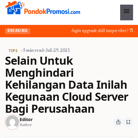
menu
Ingin upgrade skill tanpa ribet? Temuka
BREAKING
TIPS
•
5 min read
•
Juli 29, 2021
Selain Untuk
Menghindari
Kehilangan Data Inilah
Kegunaan Cloud Server
Bagi Perusahaan
Editor
ios_share
bookmark_add
Author