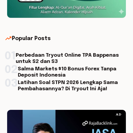
trending_up
Popular Posts
01
Perbedaan Tryout Online TPA Bappenas
untuk S2 dan S3
02
Salma Markets $10 Bonus Forex Tanpa
Deposit Indonesia
03
Latihan Soal STPN 2026 Lengkap Sama
Pembahasannya? Di Tryout Ini Aja!
AD