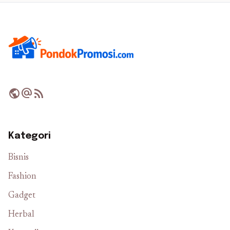
public
alternate_email
rss_feed
Kategori
Bisnis
Fashion
Gadget
Herbal