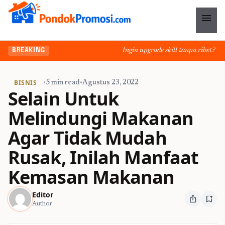
menu
Ingin upgrade skill tanpa ribet? Temu
BREAKING
BISNIS
•
5 min read
•
Agustus 23, 2022
Selain Untuk
Melindungi Makanan
Agar Tidak Mudah
Rusak, Inilah Manfaat
Kemasan Makanan
Editor
ios_share
bookmark_add
Author