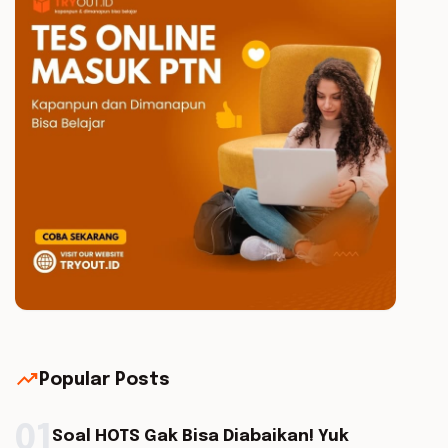
trending_up
Popular Posts
01
Soal HOTS Gak Bisa Diabaikan! Yuk