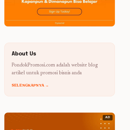
About Us
PondokPromosi.com adalah website blog
artikel untuk promosi bisnis anda
SELENGKAPNYA →
AD