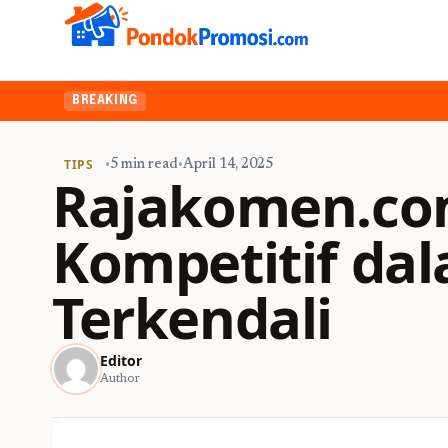
BREAKING
TIPS
•
5 min read
•
April 14, 2025
Rajakomen.co
Kompetitif da
Terkendali
Editor
Author