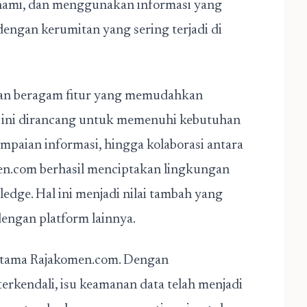
mi, dan menggunakan informasi yang
engan kerumitan yang sering terjadi di
n beragam fitur yang memudahkan
 ini dirancang untuk memenuhi kebutuhan
mpaian informasi, hingga kolaborasi antara
men.com berhasil menciptakan lingkungan
dge. Hal ini menjadi nilai tambah yang
engan platform lainnya.
 utama Rajakomen.com. Dengan
rkendali, isu keamanan data telah menjadi