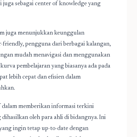
pi juga sebagai center of knowledge yang
com juga menunjukkan keunggulan
-friendly, pengguna dari berbagai kalangan,
 dengan mudah menavigasi dan menggunakan
i kurva pembelajaran yang biasanya ada pada
at lebih cepat dan efisien dalam
uhkan.
f dalam memberikan informasi terkini
 dihasilkan oleh para ahli di bidangnya. Ini
yang ingin tetap up-to-date dengan