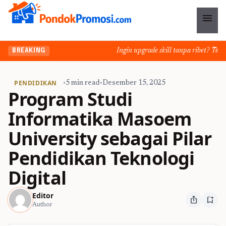
menu
Ingin upgrade skill tanpa ribet? Temuka
BREAKING
PENDIDIKAN
•
5 min read
•
Desember 15, 2025
Program Studi
Informatika Masoem
University sebagai Pilar
Pendidikan Teknologi
Digital
Editor
ios_share
bookmark_add
Author