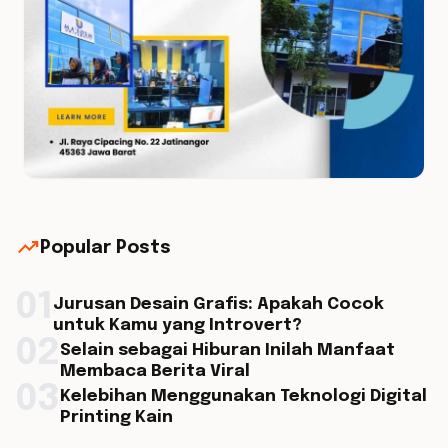
trending_up
Popular Posts
01
Jurusan Desain Grafis: Apakah Cocok
untuk Kamu yang Introvert?
02
Selain sebagai Hiburan Inilah Manfaat
Membaca Berita Viral
03
Kelebihan Menggunakan Teknologi Digital
Printing Kain