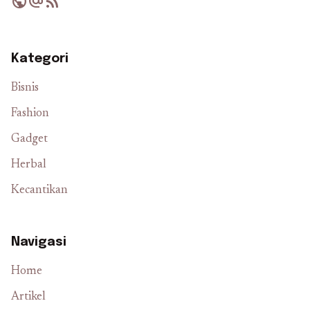
public
alternate_email
rss_feed
Kategori
Bisnis
Fashion
Gadget
Herbal
Kecantikan
Navigasi
Home
Artikel