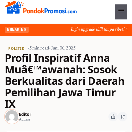
menu
Ingin upgrade skill tanpa ribet? Temuk
BREAKING
POLITIK
•
5 min read
•
Juni 06, 2025
Profil Inspiratif Anna
Muâ€™awanah: Sosok
Berkualitas dari Daerah
Pemilihan Jawa Timur
IX
Editor
ios_share
bookmark_add
Author