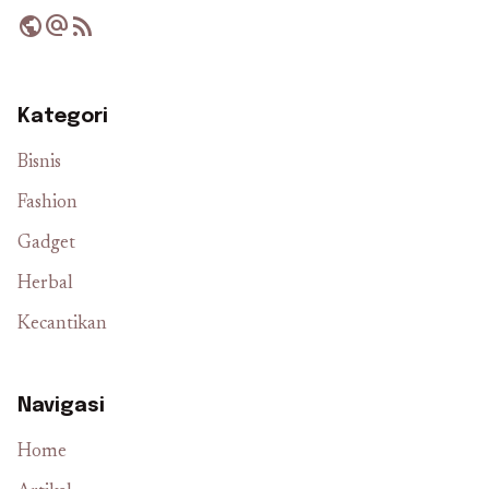
public
alternate_email
rss_feed
Kategori
Bisnis
Fashion
Gadget
Herbal
Kecantikan
Navigasi
Home