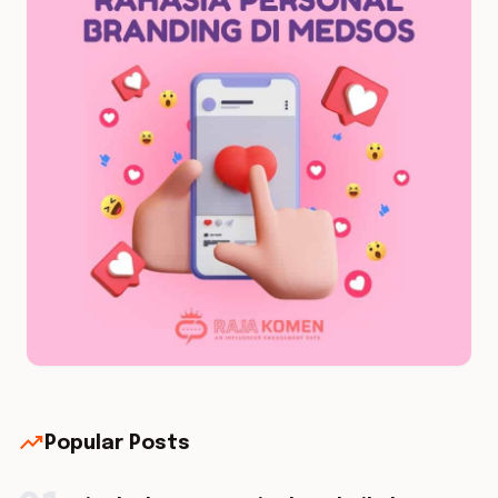
trending_up
Popular Posts