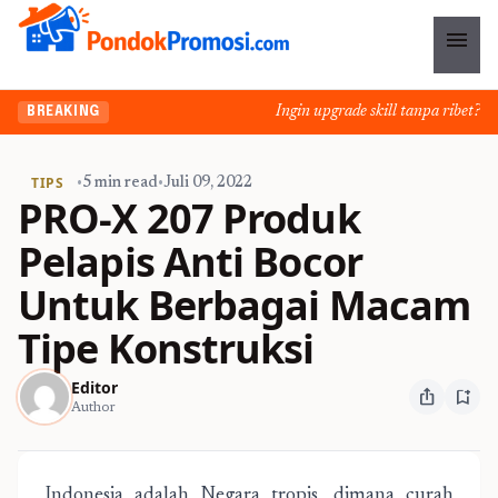
menu
Ingin upgrade skill tanpa ribet? Tem
BREAKING
TIPS
•
5 min read
•
Juli 09, 2022
PRO-X 207 Produk
Pelapis Anti Bocor
Untuk Berbagai Macam
Tipe Konstruksi
Editor
ios_share
bookmark_add
Author
Indonesia adalah Negara tropis, dimana curah