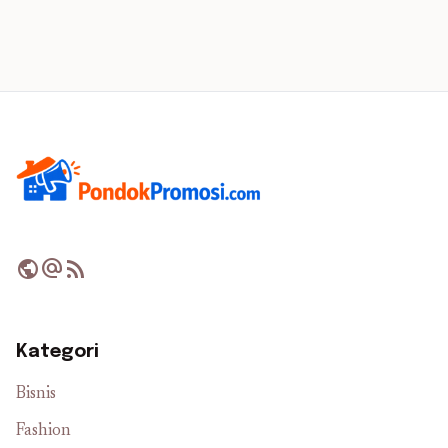
public
alternate_email
rss_feed
Kategori
Bisnis
Fashion