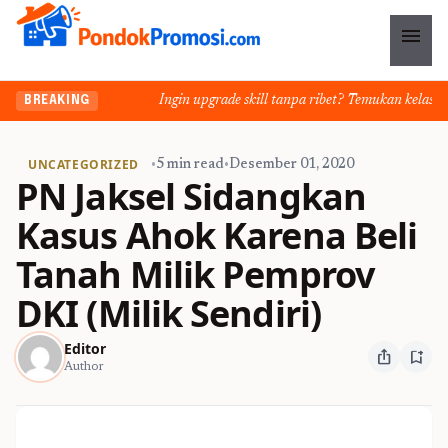
menu
Ingin upgrade skill tanpa ribet? Temukan kelas seru
BREAKING
UNCATEGORIZED
•
5 min read
•
Desember 01, 2020
PN Jaksel Sidangkan
Kasus Ahok Karena Beli
Tanah Milik Pemprov
DKI (Milik Sendiri)
Editor
ios_share
bookmark_add
Author