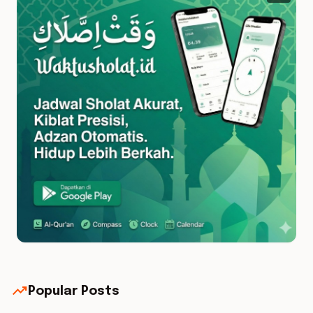
trending_up
Popular Posts