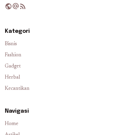
public
alternate_email
rss_feed
Kategori
Bisnis
Fashion
Gadget
Herbal
Kecantikan
Navigasi
Home