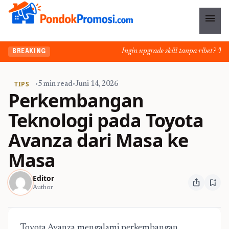
menu
Ingin upgrade skill tanpa ribet? Temuk
BREAKING
TIPS
•
5 min read
•
Juni 14, 2026
Perkembangan
Teknologi pada Toyota
Avanza dari Masa ke
Masa
Editor
ios_share
bookmark_add
Author
Toyota Avanza mengalami perkembangan