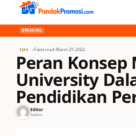
BREAKING
TIPS
•
5 min read
•
Maret 29, 2022
Peran Konsep 
University Da
Pendidikan Pe
Editor
Author