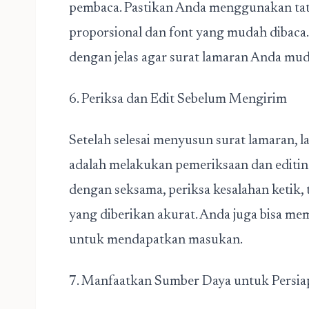
pembaca. Pastikan Anda menggunakan tata
proporsional dan font yang mudah dibaca.
dengan jelas agar surat lamaran Anda mud
6. Periksa dan Edit Sebelum Mengirim
Setelah selesai menyusun surat lamaran, l
adalah melakukan pemeriksaan dan editin
dengan seksama, periksa kesalahan ketik, 
yang diberikan akurat. Anda juga bisa me
untuk mendapatkan masukan.
7. Manfaatkan Sumber Daya untuk Persia