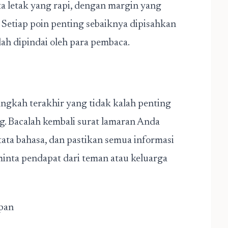
 letak yang rapi, dengan margin yang
 Setiap poin penting sebaiknya dipisahkan
ah dipindai oleh para pembaca.
angkah terakhir yang tidak kalah penting
g. Bacalah kembali surat lamaran Anda
tata bahasa, dan pastikan semua informasi
minta pendapat dari teman atau keluarga
pan