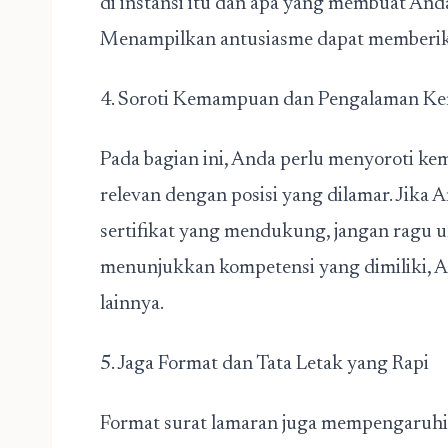
di instansi itu dan apa yang membuat Anda
Menampilkan antusiasme dapat memberikan
4. Soroti Kemampuan dan Pengalaman Ker
Pada bagian ini, Anda perlu menyoroti k
relevan dengan posisi yang dilamar. Jika 
sertifikat yang mendukung, jangan ragu 
menunjukkan kompetensi yang dimiliki, An
lainnya.
5. Jaga Format dan Tata Letak yang Rapi
Format surat lamaran juga mempengaruhi