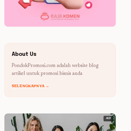
About Us
PondokPromosi.com adalah website blog
artikel untuk promosi bisnis anda
SELENGKAPNYA →
AD