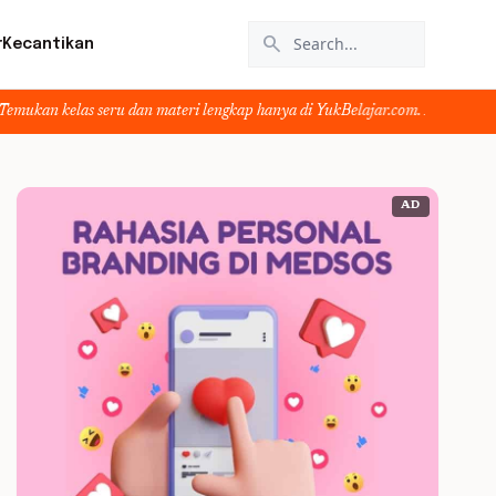
search
r
Kecantikan
s seru dan materi lengkap hanya di YukBelajar.com. Mulai langkah suksesmu ha
AD