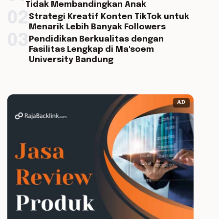
Tidak Membandingkan Anak
02
Strategi Kreatif Konten TikTok untuk
Menarik Lebih Banyak Followers
03
Pendidikan Berkualitas dengan
Fasilitas Lengkap di Ma'soem
University Bandung
AD