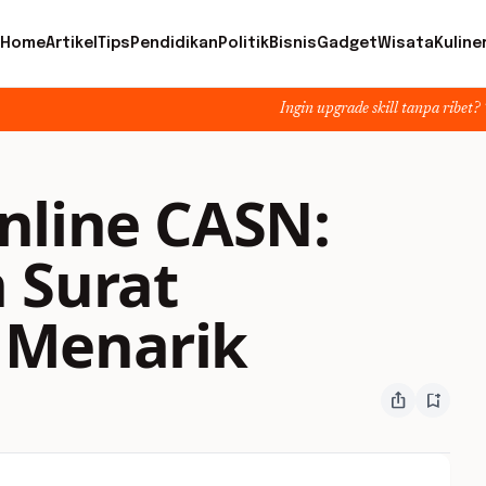
Home
Artikel
Tips
Pendidikan
Politik
Bisnis
Gadget
Wisata
Kuline
Ingin upgrade skill tanpa ribet? Temukan kela
nline CASN:
 Surat
 Menarik
ios_share
bookmark_add