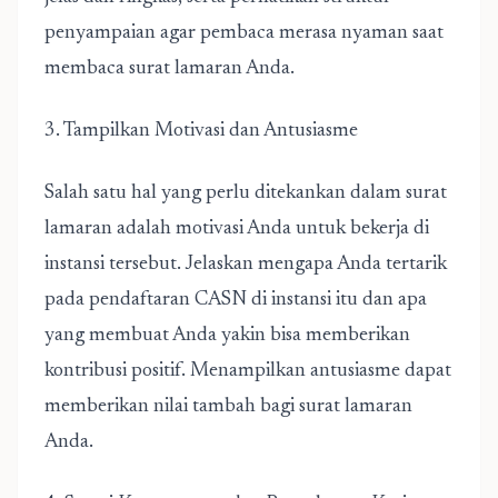
penyampaian agar pembaca merasa nyaman saat
membaca surat lamaran Anda.
3. Tampilkan Motivasi dan Antusiasme
Salah satu hal yang perlu ditekankan dalam surat
lamaran adalah motivasi Anda untuk bekerja di
instansi tersebut. Jelaskan mengapa Anda tertarik
pada pendaftaran CASN di instansi itu dan apa
yang membuat Anda yakin bisa memberikan
kontribusi positif. Menampilkan antusiasme dapat
memberikan nilai tambah bagi surat lamaran
Anda.