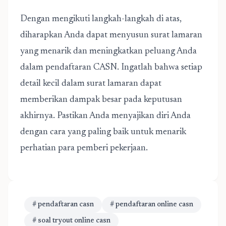
Dengan mengikuti langkah-langkah di atas,
diharapkan Anda dapat menyusun surat lamaran
yang menarik dan meningkatkan peluang Anda
dalam pendaftaran CASN. Ingatlah bahwa setiap
detail kecil dalam surat lamaran dapat
memberikan dampak besar pada keputusan
akhirnya. Pastikan Anda menyajikan diri Anda
dengan cara yang paling baik untuk menarik
perhatian para pemberi pekerjaan.
# pendaftaran casn
# pendaftaran online casn
# soal tryout online casn