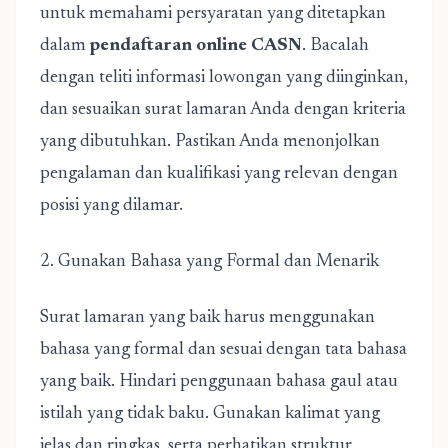
untuk memahami persyaratan yang ditetapkan
dalam
pendaftaran online CASN
. Bacalah
dengan teliti informasi lowongan yang diinginkan,
dan sesuaikan surat lamaran Anda dengan kriteria
yang dibutuhkan. Pastikan Anda menonjolkan
pengalaman dan kualifikasi yang relevan dengan
posisi yang dilamar.
2. Gunakan Bahasa yang Formal dan Menarik
Surat lamaran yang baik harus menggunakan
bahasa yang formal dan sesuai dengan tata bahasa
yang baik. Hindari penggunaan bahasa gaul atau
istilah yang tidak baku. Gunakan kalimat yang
jelas dan ringkas, serta perhatikan struktur