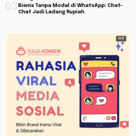
03
Bisnis Tanpa Modal di WhatsApp: Chat-
Chat Jadi Ladang Rupiah
AD