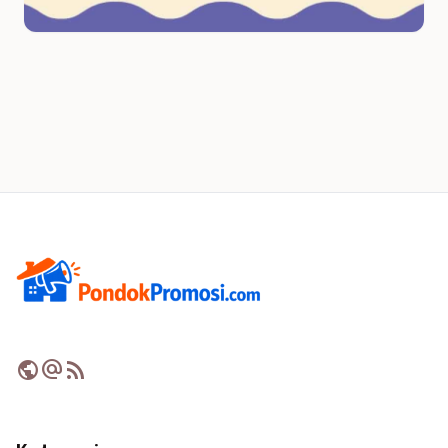
public
alternate_email
rss_feed