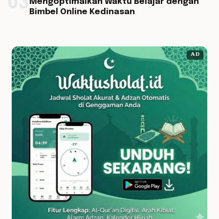
03
Mengoptimalkan Waktu Belajar dengan
Bimbel Online Kedinasan
AD