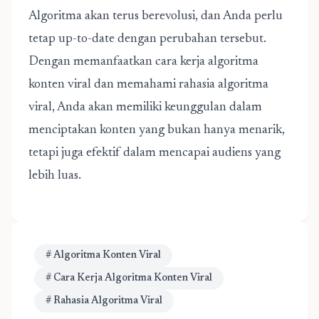
Algoritma akan terus berevolusi, dan Anda perlu
tetap up-to-date dengan perubahan tersebut.
Dengan memanfaatkan cara kerja algoritma
konten viral dan memahami rahasia algoritma
viral, Anda akan memiliki keunggulan dalam
menciptakan konten yang bukan hanya menarik,
tetapi juga efektif dalam mencapai audiens yang
lebih luas.
# Algoritma Konten Viral
# Cara Kerja Algoritma Konten Viral
# Rahasia Algoritma Viral