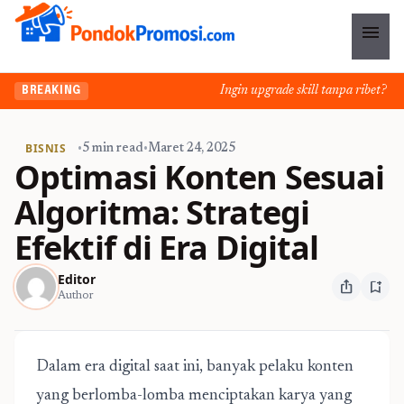
menu
Ingin upgrade skill tanpa ribet? Temu
BREAKING
BISNIS
•
5 min read
•
Maret 24, 2025
Optimasi Konten Sesuai
Algoritma: Strategi
Efektif di Era Digital
Editor
ios_share
bookmark_add
Author
Dalam era digital saat ini, banyak pelaku konten
yang berlomba-lomba menciptakan karya yang