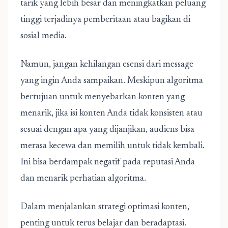
tarik yang lebih besar dan meningkatkan peluang
tinggi terjadinya pemberitaan atau bagikan di
sosial media.
Namun, jangan kehilangan esensi dari message
yang ingin Anda sampaikan. Meskipun algoritma
bertujuan untuk menyebarkan konten yang
menarik, jika isi konten Anda tidak konsisten atau
sesuai dengan apa yang dijanjikan, audiens bisa
merasa kecewa dan memilih untuk tidak kembali.
Ini bisa berdampak negatif pada reputasi Anda
dan menarik perhatian algoritma.
Dalam menjalankan
strategi optimasi konten
,
penting untuk terus belajar dan beradaptasi.