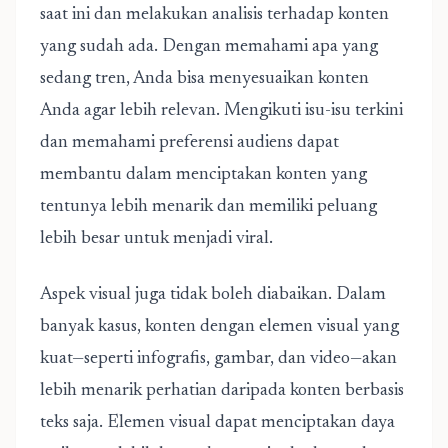
saat ini dan melakukan analisis terhadap konten
yang sudah ada. Dengan memahami apa yang
sedang tren, Anda bisa menyesuaikan konten
Anda agar lebih relevan. Mengikuti isu-isu terkini
dan memahami preferensi audiens dapat
membantu dalam menciptakan konten yang
tentunya lebih menarik dan memiliki peluang
lebih besar untuk menjadi viral.
Aspek visual juga tidak boleh diabaikan. Dalam
banyak kasus, konten dengan elemen visual yang
kuat—seperti infografis, gambar, dan video—akan
lebih menarik perhatian daripada konten berbasis
teks saja. Elemen visual dapat menciptakan daya