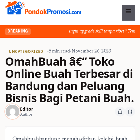
menu
Ingin upgrade skill tanpa ribet? Temukan ke
BREAKING
UNCATEGORIZED
•
5 min read
•
November 26, 2023
OmahBuah â€“ Toko
Online Buah Terbesar di
Bandung dan Peluang
Bisnis Bagi Petani Buah.
Editor
ios_share
bookmark_add
Author
Omahbuahbandung menghadirkan koleksi buah