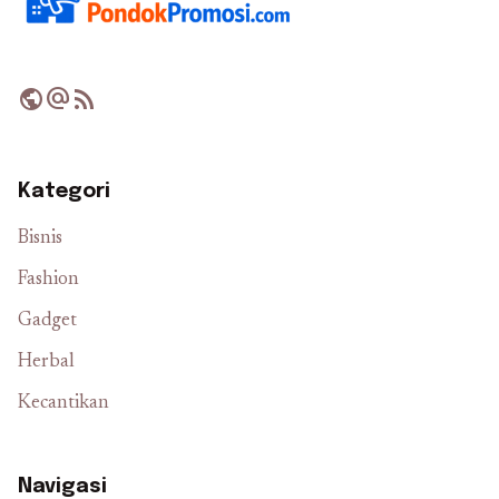
public
alternate_email
rss_feed
Kategori
Bisnis
Fashion
Gadget
Herbal
Kecantikan
Navigasi