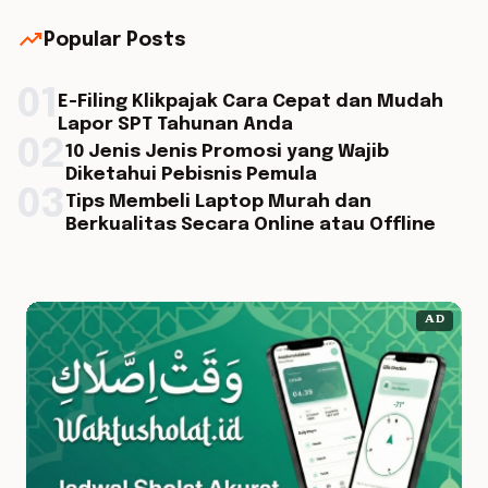
trending_up
Popular Posts
01
E-Filing Klikpajak Cara Cepat dan Mudah
Lapor SPT Tahunan Anda
02
10 Jenis Jenis Promosi yang Wajib
Diketahui Pebisnis Pemula
03
Tips Membeli Laptop Murah dan
Berkualitas Secara Online atau Offline
AD