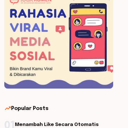
trending_up
Popular Posts
01
Menambah Like Secara Otomatis