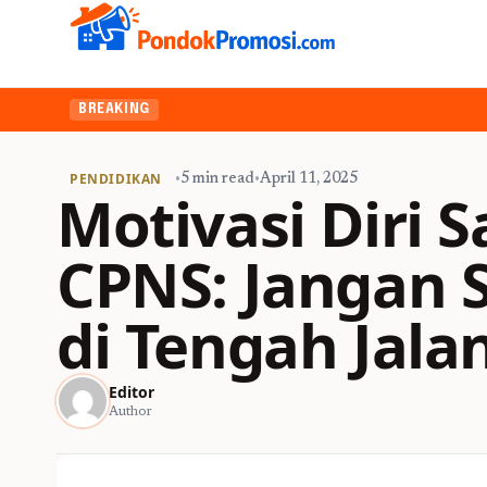
BREAKING
PENDIDIKAN
•
5 min read
•
April 11, 2025
Motivasi Diri S
CPNS: Jangan 
di Tengah Jala
Editor
Author