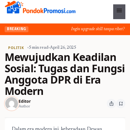
menu
Ingin upgrade skill tanpa ribet? Temu
BREAKING
POLITIK
•
5 min read
•
April 26, 2025
Mewujudkan Keadilan
Sosial: Tugas dan Fungsi
Anggota DPR di Era
Modern
Editor
ios_share
bookmark_add
Author
Dalam era modern ini, keberadaan Dewan