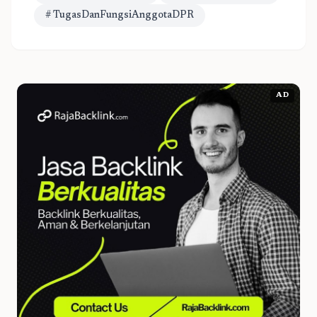
# TugasDanFungsiAnggotaDPR
AD