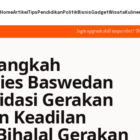
Home
Artikel
Tips
Pendidikan
Politik
Bisnis
Gadget
Wisata
Kuline
Ingin upgrade skill tanpa ribet? Temukan kelas 
angkah
ies Baswedan
idasi Gerakan
n Keadilan
 Bihalal Gerakan