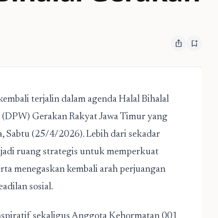
ios_share
bookmark_add
bali terjalin dalam agenda Halal Bihalal
h (DPW) Gerakan Rakyat Jawa Timur yang
, Sabtu (25/4/2026). Lebih dari sekadar
njadi ruang strategis untuk memperkuat
 serta menegaskan kembali arah perjuangan
adilan sosial.
nspiratif sekaligus Anggota Kehormatan 001