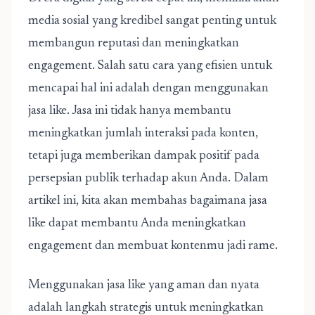
media sosial yang kredibel sangat penting untuk
membangun reputasi dan meningkatkan
engagement. Salah satu cara yang efisien untuk
mencapai hal ini adalah dengan menggunakan
jasa like. Jasa ini tidak hanya membantu
meningkatkan jumlah interaksi pada konten,
tetapi juga memberikan dampak positif pada
persepsian publik terhadap akun Anda. Dalam
artikel ini, kita akan membahas bagaimana
jasa
like dapat membantu
Anda meningkatkan
engagement dan membuat kontenmu jadi rame.
Menggunakan jasa like yang aman dan nyata
adalah langkah strategis untuk meningkatkan