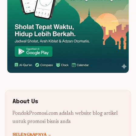
About Us
PondokPromosi.com adalah website blog artikel
untuk promosi bisnis anda
SELENGKAPNYA →