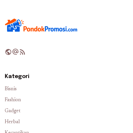
public
alternate_email
rss_feed
Kategori
Bisnis
Fashion
Gadget
Herbal