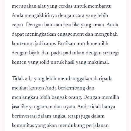
merupakan alat yang cerdas untuk membantu
Anda mengakhirinya dengan cara yang lebih
cepat. Dengan bantuan jasa like yang aman, Anda
dapat meningkatkan engagement dan mengubah
kontenmu jadi rame. Pastikan untuk memilih
dengan bijak, dan padu padankan dengan strategi
konten yang solid untuk hasil yang maksimal.
Tidak ada yang lebih membanggakan daripada
melihat konten Anda berkembang dan
menjangkau lebih banyak orang. Dengan memilih
jasa like yang aman dan nyata, Anda tidak hanya
berinvestasi dalam angka, tetapi juga dalam
komunitas yang akan mendukung perjalanan