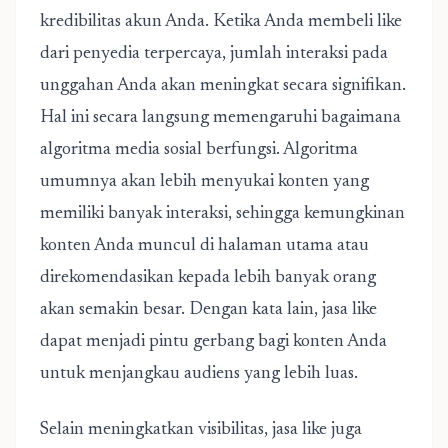
kredibilitas akun Anda. Ketika Anda membeli like
dari penyedia terpercaya, jumlah interaksi pada
unggahan Anda akan meningkat secara signifikan.
Hal ini secara langsung memengaruhi bagaimana
algoritma media sosial berfungsi. Algoritma
umumnya akan lebih menyukai konten yang
memiliki banyak interaksi, sehingga kemungkinan
konten Anda muncul di halaman utama atau
direkomendasikan kepada lebih banyak orang
akan semakin besar. Dengan kata lain,
jasa like
dapat menjadi pintu gerbang bagi konten Anda
untuk menjangkau audiens yang lebih luas.
Selain meningkatkan visibilitas, jasa like juga