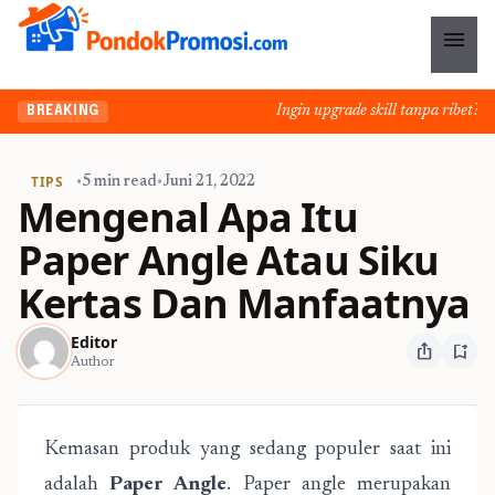
menu
Ingin upgrade skill tanpa ribet? Tem
BREAKING
TIPS
•
5 min read
•
Juni 21, 2022
Mengenal Apa Itu
Paper Angle Atau Siku
Kertas Dan Manfaatnya
Editor
ios_share
bookmark_add
Author
Kemasan produk yang sedang populer saat ini
adalah
Paper Angle
. Paper angle merupakan