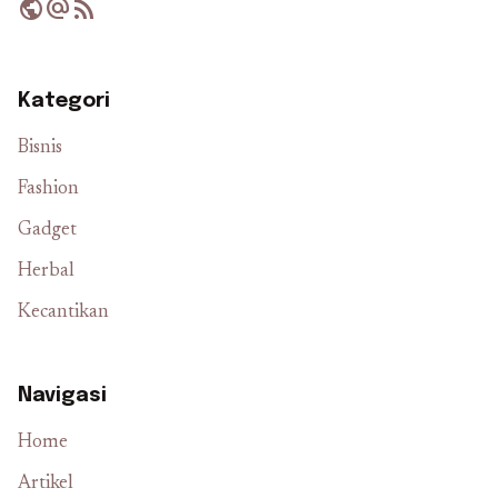
public
alternate_email
rss_feed
Kategori
Bisnis
Fashion
Gadget
Herbal
Kecantikan
Navigasi
Home
Artikel