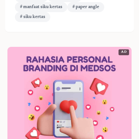
# manfaat siku kertas
# paper angle
# siku kertas
AD