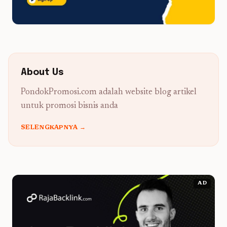
About Us
PondokPromosi.com adalah website blog artikel
untuk promosi bisnis anda
SELENGKAPNYA →
AD