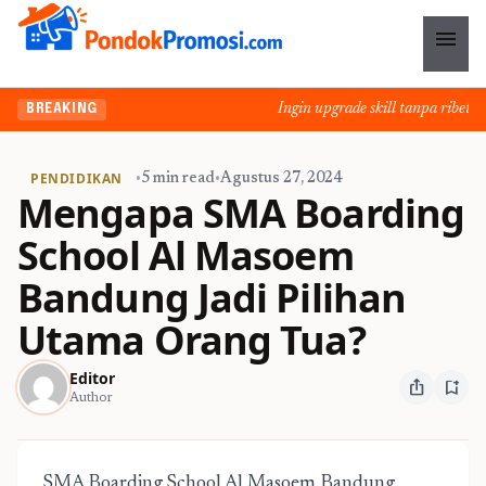
menu
Ingin upgrade skill tanpa ribet? T
BREAKING
PENDIDIKAN
•
5 min read
•
Agustus 27, 2024
Mengapa SMA Boarding
School Al Masoem
Bandung Jadi Pilihan
Utama Orang Tua?
Editor
ios_share
bookmark_add
Author
SMA Boarding School Al Masoem Bandung