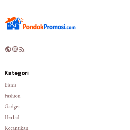
public
alternate_email
rss_feed
Kategori
Bisnis
Fashion
Gadget
Herbal
Kecantikan