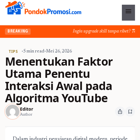
menu
Ingin upgrade skill tanpa ribet? Temuka
BREAKING
TIPS
•
5 min read
•
Mei 26, 2026
Menentukan Faktor
Utama Penentu
Interaksi Awal pada
Algoritma YouTube
Editor
ios_share
bookmark_add
Author
Dalam industri penyiaran digital modern, periode