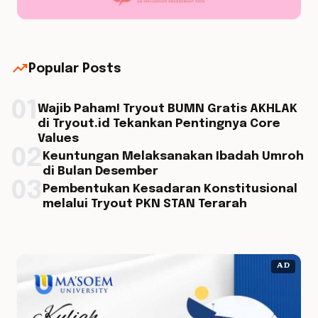
trending_up
Popular Posts
01
Wajib Paham! Tryout BUMN Gratis AKHLAK
di Tryout.id Tekankan Pentingnya Core
Values
02
Keuntungan Melaksanakan Ibadah Umroh
di Bulan Desember
03
Pembentukan Kesadaran Konstitusional
melalui Tryout PKN STAN Terarah
AD