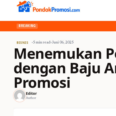
BREAKING
BISNIS
•
5 min read
•
Juni 06, 2025
Menemukan P
dengan Baju A
Promosi
Editor
Author