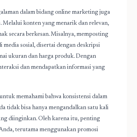
alaman dalam bidang online marketing juga
s. Melalui konten yang menarik dan relevan,
ak secara berkesan. Misalnya, memposting
i media sosial, disertai dengan deskripsi
enai ukuran dan harga produk. Dengan
interaksi dan mendapatkan informasi yang
g untuk memahami bahwa konsistensi dalam
 tidak bisa hanya mengandalkan satu kali
g diinginkan. Oleh karena itu, penting
 Anda, terutama menggunakan
promosi