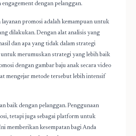
 engagement dengan pelanggan.
n layanan promosi adalah kemampuan untuk
ang dilakukan. Dengan alat analisis yang
asil dan apa yang tidak dalam strategi
n untuk merumuskan strategi yang lebih baik
romosi dengan gambar baju anak secara video
t mengejar metode tersebut lebih intensif
gan baik dengan pelanggan. Penggunaan
osi, tetapi juga sebagai platform untuk
 Ini memberikan kesempatan bagi Anda