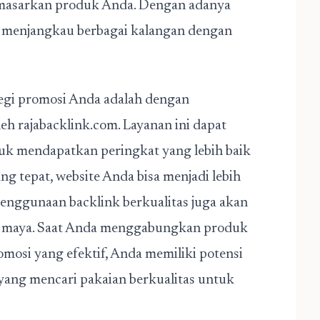
masarkan produk Anda. Dengan adanya
at menjangkau berbagai kalangan dengan
tegi promosi Anda adalah dengan
h rajabacklink.com. Layanan ini dapat
uk mendapatkan peringkat yang lebih baik
g tepat, website Anda bisa menjadi lebih
enggunaan backlink berkualitas juga akan
 maya. Saat Anda menggabungkan produk
mosi yang efektif, Anda memiliki potensi
yang mencari pakaian berkualitas untuk