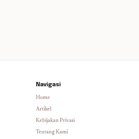
Navigasi
Home
Artikel
Kebijakan Privasi
Tentang Kami