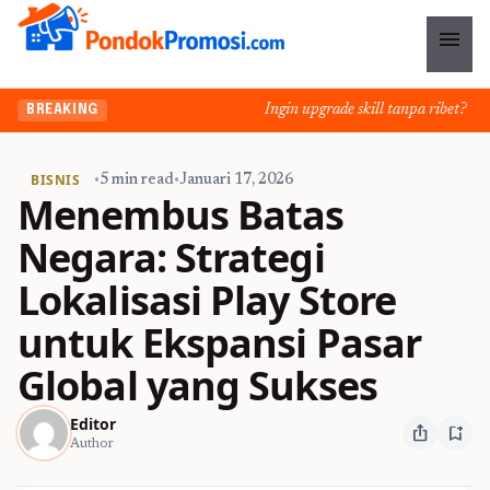
menu
Ingin upgrade skill tanpa ribet? Temuk
BREAKING
BISNIS
•
5 min read
•
Januari 17, 2026
Menembus Batas
Negara: Strategi
Lokalisasi Play Store
untuk Ekspansi Pasar
Global yang Sukses
Editor
ios_share
bookmark_add
Author