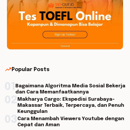
trending_up
Popular Posts
01
Bagaimana Algoritma Media Sosial Bekerja
dan Cara Memanfaatkannya
02
Makharya Cargo: Ekspedisi Surabaya-
Makassar Terbaik, Terpercaya, dan Penuh
Keunggulan
03
Cara Menambah Viewers Youtube dengan
Cepat dan Aman