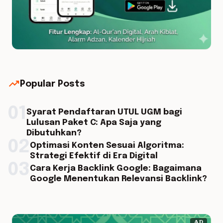
trending_up
Popular Posts
01
Syarat Pendaftaran UTUL UGM bagi
Lulusan Paket C: Apa Saja yang
Dibutuhkan?
02
Optimasi Konten Sesuai Algoritma:
Strategi Efektif di Era Digital
03
Cara Kerja Backlink Google: Bagaimana
Google Menentukan Relevansi Backlink?
AD