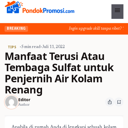
menu
Ingin upgrade skill tanpa ribet? Temuk
BREAKING
TIPS
•
5 min read
•
Juli 11, 2022
Manfaat Terusi Atau
Tembaga Sulfat untuk
Penjernih Air Kolam
Renang
Editor
ios_share
bookmark_add
Author
Apabila di rumah Anda di lengkapi sebuah kolam