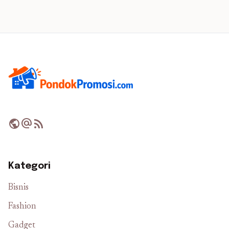
public
alternate_email
rss_feed
Kategori
Bisnis
Fashion
Gadget