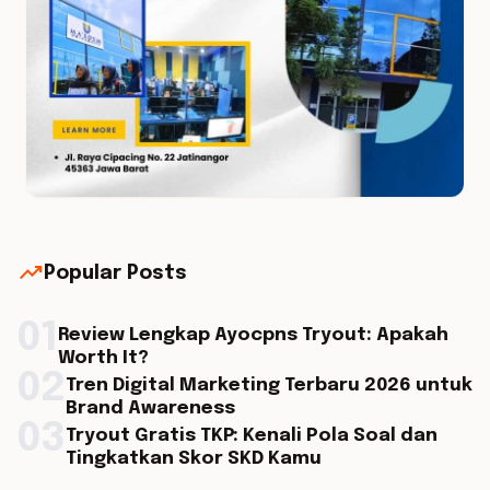
trending_up
Popular Posts
01
Review Lengkap Ayocpns Tryout: Apakah
Worth It?
02
Tren Digital Marketing Terbaru 2026 untuk
Brand Awareness
03
Tryout Gratis TKP: Kenali Pola Soal dan
Tingkatkan Skor SKD Kamu