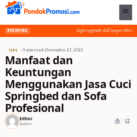
menu
Ingin upgrade skill tanpa ribet? Tem
BREAKING
TIPS
•
5 min read
•
Desember 21, 2021
Manfaat dan
Keuntungan
Menggunakan Jasa Cuci
Springbed dan Sofa
Profesional
Editor
ios_share
bookmark_add
Author