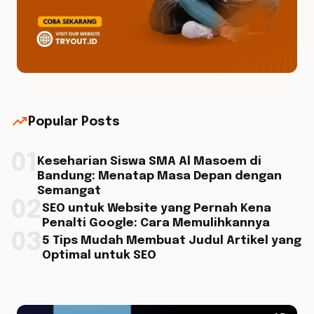
trending_up
Popular Posts
01
Keseharian Siswa SMA Al Masoem di
Bandung: Menatap Masa Depan dengan
Semangat
02
SEO untuk Website yang Pernah Kena
Penalti Google: Cara Memulihkannya
03
5 Tips Mudah Membuat Judul Artikel yang
Optimal untuk SEO