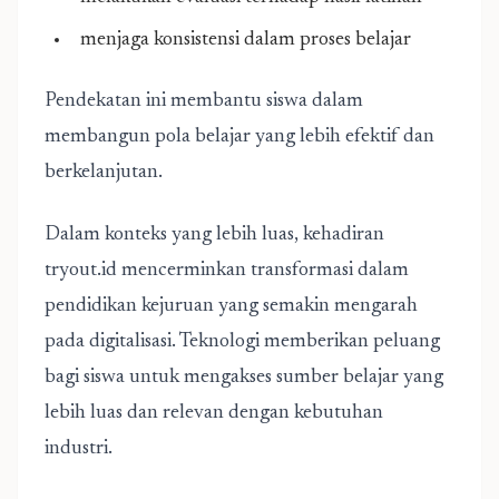
menjaga konsistensi dalam proses belajar
Pendekatan ini membantu siswa dalam
membangun pola belajar yang lebih efektif dan
berkelanjutan.
Dalam konteks yang lebih luas, kehadiran
tryout.id mencerminkan transformasi dalam
pendidikan kejuruan yang semakin mengarah
pada digitalisasi. Teknologi memberikan peluang
bagi siswa untuk mengakses sumber belajar yang
lebih luas dan relevan dengan kebutuhan
industri.