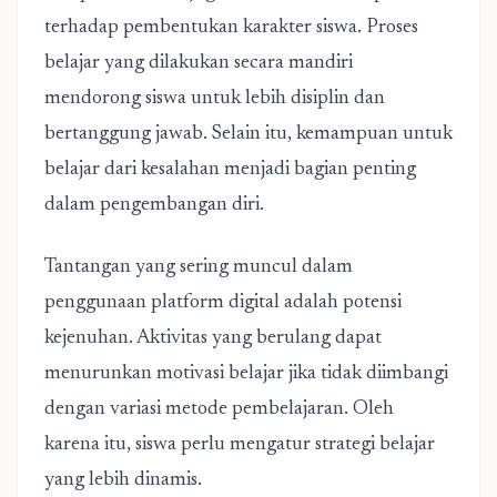
terhadap pembentukan karakter siswa. Proses
belajar yang dilakukan secara mandiri
mendorong siswa untuk lebih disiplin dan
bertanggung jawab. Selain itu, kemampuan untuk
belajar dari kesalahan menjadi bagian penting
dalam pengembangan diri.
Tantangan yang sering muncul dalam
penggunaan platform digital adalah potensi
kejenuhan. Aktivitas yang berulang dapat
menurunkan motivasi belajar jika tidak diimbangi
dengan variasi metode pembelajaran. Oleh
karena itu, siswa perlu mengatur strategi belajar
yang lebih dinamis.