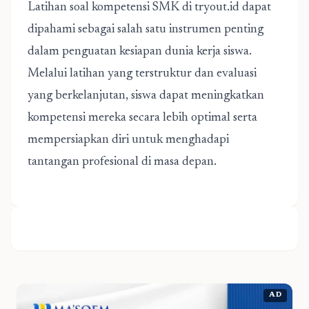
Latihan soal kompetensi SMK di tryout.id dapat
dipahami sebagai salah satu instrumen penting
dalam penguatan kesiapan dunia kerja siswa.
Melalui latihan yang terstruktur dan evaluasi
yang berkelanjutan, siswa dapat meningkatkan
kompetensi mereka secara lebih optimal serta
mempersiapkan diri untuk menghadapi
tantangan profesional di masa depan.
AD