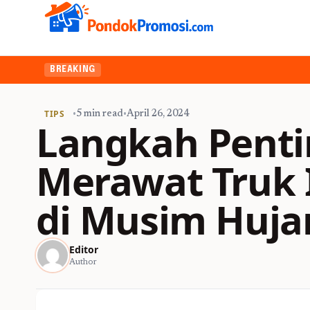
BREAKING
TIPS
•
5 min read
•
April 26, 2024
Langkah Pent
Merawat Truk 
di Musim Huja
Editor
Author