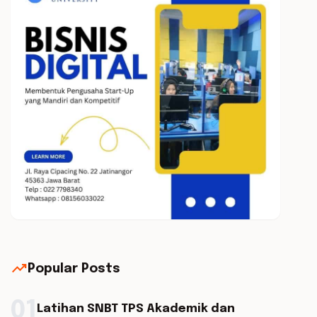
trending_up
Popular Posts
01
Latihan SNBT TPS Akademik dan