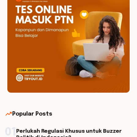
trending_up
Popular Posts
01
Perlukah Regulasi Khusus untuk Buzzer