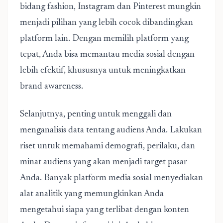
bidang fashion, Instagram dan Pinterest mungkin
menjadi pilihan yang lebih cocok dibandingkan
platform lain. Dengan memilih platform yang
tepat, Anda bisa memantau media sosial dengan
lebih efektif, khususnya untuk meningkatkan
brand awareness.
Selanjutnya, penting untuk menggali dan
menganalisis data tentang audiens Anda. Lakukan
riset untuk memahami demografi, perilaku, dan
minat audiens yang akan menjadi target pasar
Anda. Banyak platform media sosial menyediakan
alat analitik yang memungkinkan Anda
mengetahui siapa yang terlibat dengan konten