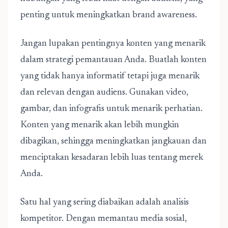
penting untuk
meningkatkan brand awareness.
Jangan lupakan pentingnya konten yang menarik
dalam strategi pemantauan Anda. Buatlah konten
yang tidak hanya informatif tetapi juga menarik
dan relevan dengan audiens. Gunakan video,
gambar, dan infografis untuk menarik perhatian.
Konten yang menarik akan lebih mungkin
dibagikan, sehingga meningkatkan jangkauan dan
menciptakan kesadaran lebih luas tentang merek
Anda.
Satu hal yang sering diabaikan adalah analisis
kompetitor. Dengan memantau media sosial,