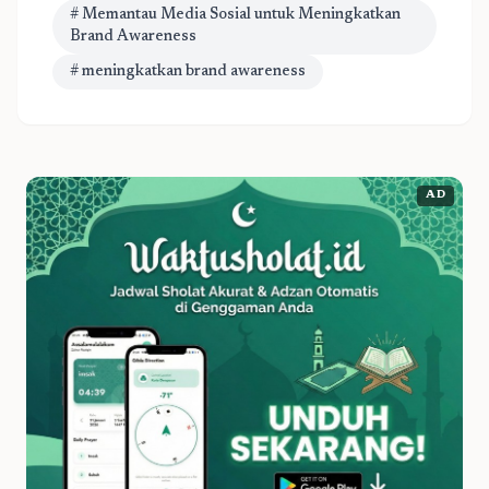
# Memantau Media Sosial untuk Meningkatkan
Brand Awareness
# meningkatkan brand awareness
AD