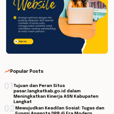
trending_up
Popular Posts
01
Tujuan dan Peran Situs
pasar.langkatkab.go.id dalam
Meningkatkan Kinerja ASN Kabupaten
Langkat
02
Mewujudkan Keadilan Sosial: Tugas dan
Fungsi Anggota DPR di Era Modern