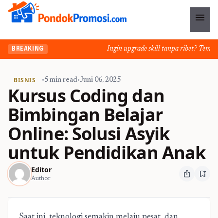
menu
Ingin upgrade skill tanpa ribet? Temukan 
BREAKING
BISNIS
•
5 min read
•
Juni 06, 2025
Kursus Coding dan
Bimbingan Belajar
Online: Solusi Asyik
untuk Pendidikan Anak
Editor
ios_share
bookmark_add
Author
Saat ini, teknologi semakin melaju pesat, dan