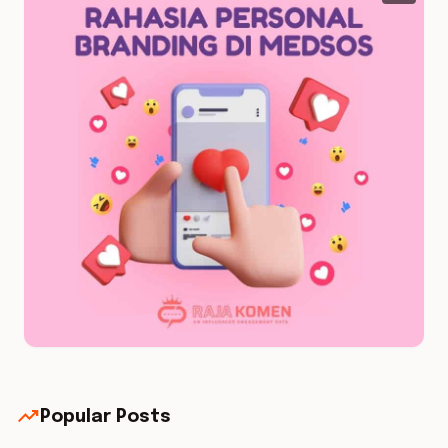
trending_up
Popular Posts