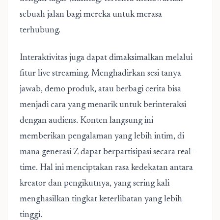
sebuah jalan bagi mereka untuk merasa
terhubung.
Interaktivitas juga dapat dimaksimalkan melalui
fitur live streaming. Menghadirkan sesi tanya
jawab, demo produk, atau berbagi cerita bisa
menjadi cara yang menarik untuk berinteraksi
dengan audiens. Konten langsung ini
memberikan pengalaman yang lebih intim, di
mana generasi Z dapat berpartisipasi secara real-
time. Hal ini menciptakan rasa kedekatan antara
kreator dan pengikutnya, yang sering kali
menghasilkan tingkat keterlibatan yang lebih
tinggi.