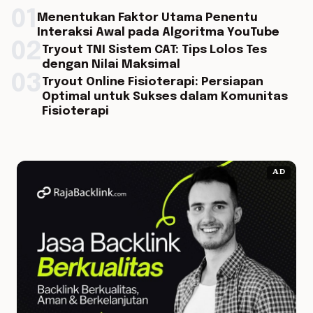
01
Menentukan Faktor Utama Penentu
Interaksi Awal pada Algoritma YouTube
02
Tryout TNI Sistem CAT: Tips Lolos Tes
dengan Nilai Maksimal
03
Tryout Online Fisioterapi: Persiapan
Optimal untuk Sukses dalam Komunitas
Fisioterapi
AD