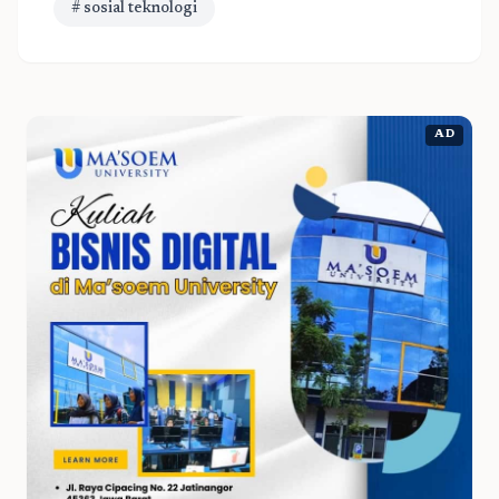
# sosial teknologi
AD