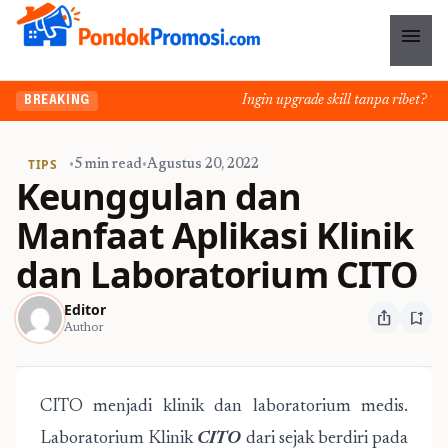
menu
Ingin upgrade skill tanpa ribet? Temuk
BREAKING
TIPS
•
5 min read
•
Agustus 20, 2022
Keunggulan dan
Manfaat Aplikasi Klinik
dan Laboratorium CITO
Editor
ios_share
bookmark_add
Author
CITO menjadi klinik dan laboratorium medis.
Laboratorium Klinik
CITO
dari sejak berdiri pada