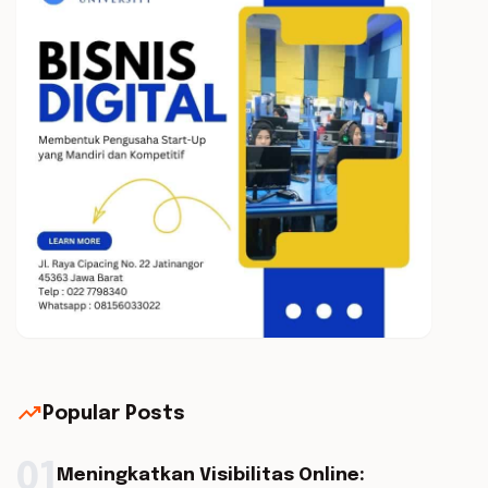
trending_up
Popular Posts
01
Meningkatkan Visibilitas Online: