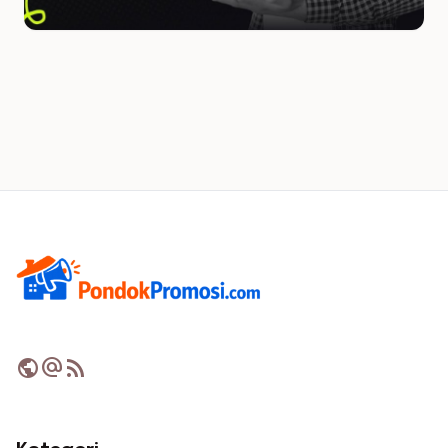
public
alternate_email
rss_feed