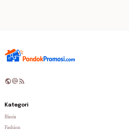
public
alternate_email
rss_feed
Kategori
Bisnis
Fashion