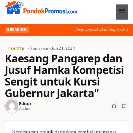
menu
Ingin upgrade skill tanpa ribet? Te
BREAKING
POLITIK
•
5 min read
•
Juli 21, 2024
Kaesang Pangarep dan
Jusuf Hamka Kompetisi
Sengit untuk Kursi
Gubernur Jakarta"
Editor
ios_share
bookmark_add
Author
Ketegangan politik di ibukota kembali memanas