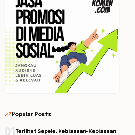
trending_up
Popular Posts
01
Terlihat Sepele, Kebiasaan-Kebiasaan