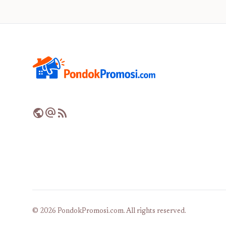
public
alternate_email
rss_feed
© 2026 PondokPromosi.com. All rights reserved.