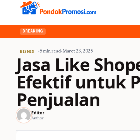
BREAKING
BISNIS
•
5 min read
•
Maret 23, 2025
Jasa Like Shop
Efektif untuk
Penjualan
Editor
Author