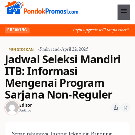
menu
Ingin upgrade skill tanpa ribet? Temu
BREAKING
PENDIDIKAN
•
5 min read
•
April 22, 2025
Jadwal Seleksi Mandiri
ITB: Informasi
Mengenai Program
Sarjana Non-Reguler
Editor
ios_share
bookmark_add
Author
Setiap tahunnya, Institut Teknologi Bandung