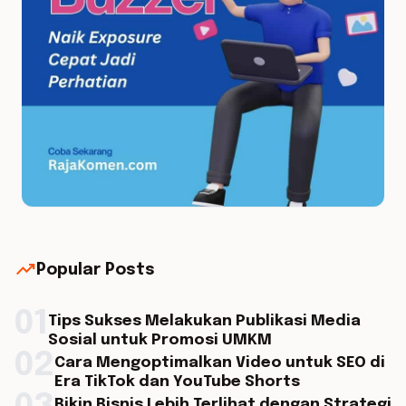
trending_up
Popular Posts
01
Tips Sukses Melakukan Publikasi Media
Sosial untuk Promosi UMKM
02
Cara Mengoptimalkan Video untuk SEO di
Era TikTok dan YouTube Shorts
Bikin Bisnis Lebih Terlihat dengan Strategi