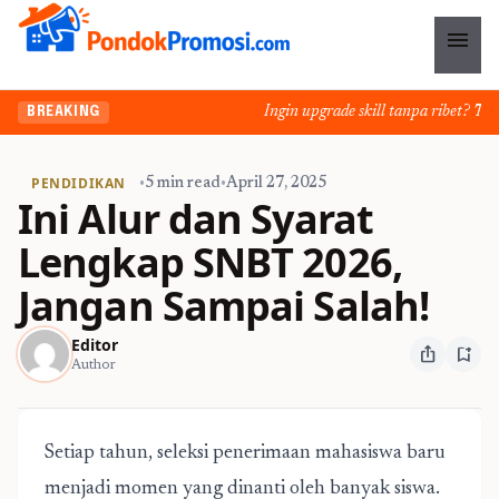
menu
Ingin upgrade skill tanpa ribet? Temuk
BREAKING
PENDIDIKAN
•
5 min read
•
April 27, 2025
Ini Alur dan Syarat
Lengkap SNBT 2026,
Jangan Sampai Salah!
Editor
ios_share
bookmark_add
Author
Setiap tahun, seleksi penerimaan mahasiswa baru
menjadi momen yang dinanti oleh banyak siswa.