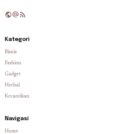
public
alternate_email
rss_feed
Kategori
Bisnis
Fashion
Gadget
Herbal
Kecantikan
Navigasi
Home