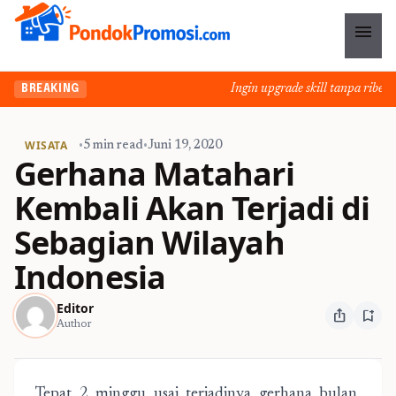
menu
Ingin upgrade skill tanpa ribet? 
BREAKING
WISATA
•
5 min read
•
Juni 19, 2020
Gerhana Matahari
Kembali Akan Terjadi di
Sebagian Wilayah
Indonesia
Editor
ios_share
bookmark_add
Author
Tepat 2 minggu usai terjadinya gerhana bulan,