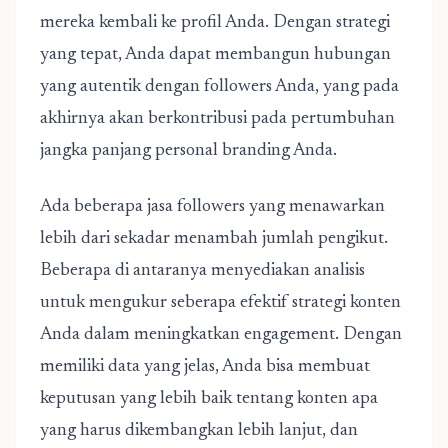
mereka kembali ke profil Anda. Dengan strategi
yang tepat, Anda dapat membangun hubungan
yang autentik dengan followers Anda, yang pada
akhirnya akan berkontribusi pada pertumbuhan
jangka panjang personal branding Anda.
Ada beberapa jasa followers yang menawarkan
lebih dari sekadar menambah jumlah pengikut.
Beberapa di antaranya menyediakan analisis
untuk mengukur seberapa efektif strategi konten
Anda dalam meningkatkan engagement. Dengan
memiliki data yang jelas, Anda bisa membuat
keputusan yang lebih baik tentang konten apa
yang harus dikembangkan lebih lanjut, dan