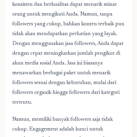
konsisten dan berkualitas dapat menarik minat
orang untuk mengikuti Anda. Namun, tanpa
followers yang cukup, bahkan konten terbaik pun
tidak akan mendapatkan perhatian yang layak.
Dengan menggunakan jasa followers, Anda dapat
dengan cepat meningkatkan jumlah pengikut di
akun media sosial Anda. Jasa ini biasanya
menawarkan berbagai paket untuk menarik
followers sesuai dengan kebutuhan, mulai dari
followers organik hingga followers dari kategori
tertentu.
Namun, memiliki banyak followers saja tidak
cukup. Engagement adalah kunci untuk