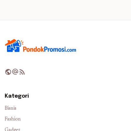
public
alternate_email
rss_feed
Kategori
Bisnis
Fashion
Gadget