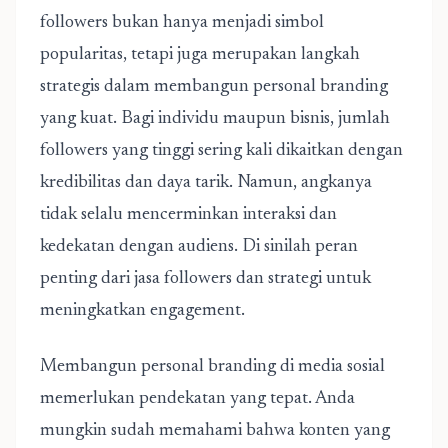
followers bukan hanya menjadi simbol
popularitas, tetapi juga merupakan langkah
strategis dalam membangun personal branding
yang kuat. Bagi individu maupun bisnis, jumlah
followers yang tinggi sering kali dikaitkan dengan
kredibilitas dan daya tarik. Namun, angkanya
tidak selalu mencerminkan interaksi dan
kedekatan dengan audiens. Di sinilah peran
penting dari jasa followers dan strategi untuk
meningkatkan engagement.
Membangun personal branding
di media sosial
memerlukan pendekatan yang tepat. Anda
mungkin sudah memahami bahwa konten yang