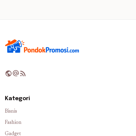
public
alternate_email
rss_feed
Kategori
Bisnis
Fashion
Gadget