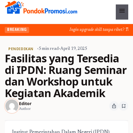
menu
Ingin upgrade skill tanpa ribet? Temuk
BREAKING
PENDIDIKAN
•
5 min read
•
April 19, 2025
Fasilitas yang Tersedia
di IPDN: Ruang Seminar
dan Workshop untuk
Kegiatan Akademik
Editor
ios_share
bookmark_add
Author
Institut Pemerintahan Dalam Negeri (IPDN)