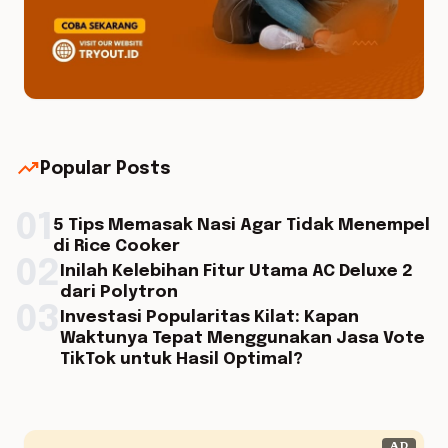
trending_up
Popular Posts
01
5 Tips Memasak Nasi Agar Tidak Menempel
di Rice Cooker
02
Inilah Kelebihan Fitur Utama AC Deluxe 2
dari Polytron
03
Investasi Popularitas Kilat: Kapan
Waktunya Tepat Menggunakan Jasa Vote
TikTok untuk Hasil Optimal?
AD