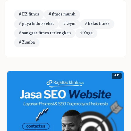
# EZ fitnes
# fitnes murah
# gaya hidup sehat
# Gym
# kelas fitnes
# sanggar fitnes terlengkap
# Yoga
# Zumba
AD