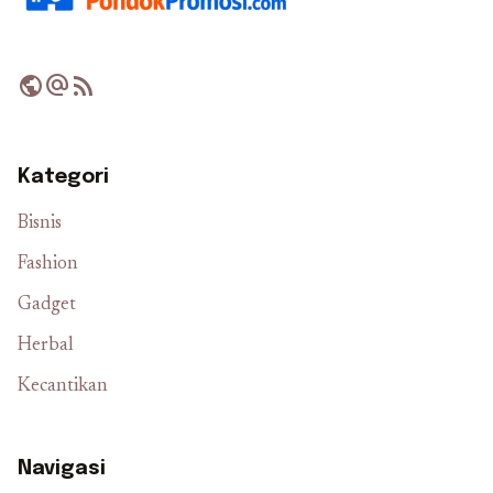
public
alternate_email
rss_feed
Kategori
Bisnis
Fashion
Gadget
Herbal
Kecantikan
Navigasi