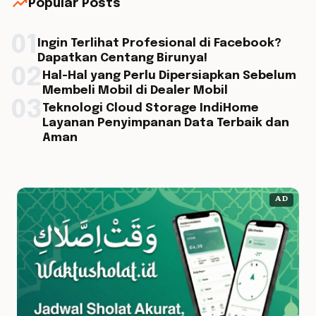
trending_up
Popular Posts
01
Ingin Terlihat Profesional di Facebook?
Dapatkan Centang Birunya!
02
Hal-Hal yang Perlu Dipersiapkan Sebelum
Membeli Mobil di Dealer Mobil
03
Teknologi Cloud Storage IndiHome
Layanan Penyimpanan Data Terbaik dan
Aman
AD