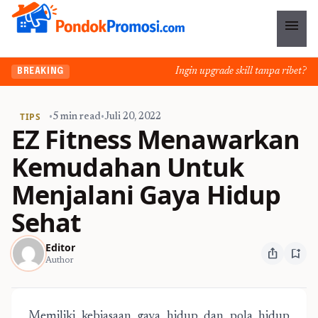
menu
Ingin upgrade skill tanpa ribet? Temu
BREAKING
TIPS
•
5 min read
•
Juli 20, 2022
EZ Fitness Menawarkan
Kemudahan Untuk
Menjalani Gaya Hidup
Sehat
Editor
ios_share
bookmark_add
Author
Memiliki kebiasaan gaya hidup dan pola hidup